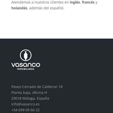
Atendemos a nuestros clientes en
inglés
,
francés
y
holandés
, además del español.
Paseo Cerrado de Calderon 18
Planta baja, oficina H
29018 Málaga, España
info@vasanco.es
+34 699 09 66 22